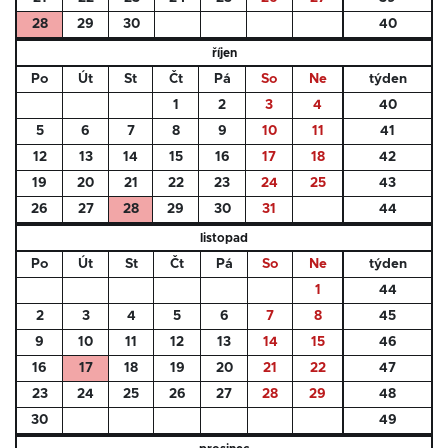
28
29
30
40
říjen
Po
Út
St
Čt
Pá
So
Ne
týden
1
2
3
4
40
5
6
7
8
9
10
11
41
12
13
14
15
16
17
18
42
19
20
21
22
23
24
25
43
26
27
28
29
30
31
44
listopad
Po
Út
St
Čt
Pá
So
Ne
týden
1
44
2
3
4
5
6
7
8
45
9
10
11
12
13
14
15
46
16
17
18
19
20
21
22
47
23
24
25
26
27
28
29
48
30
49