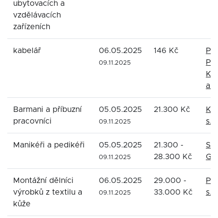
ubytovacích a
vzdělávacích
zařízeních
kabelář
06.05.2025
146 Kč
PR
PR
09.11.2025
KA
a.s.
Barmani a příbuzní
05.05.2025
21.300 Kč
Ko
pracovníci
s.r.
09.11.2025
Manikéři a pedikéři
05.05.2025
21.300 -
SH
28.300 Kč
Gro
09.11.2025
Montážní dělníci
06.05.2025
29.000 -
PR
výrobků z textilu a
33.000 Kč
s.r.
09.11.2025
kůže