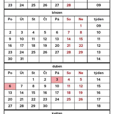
23
24
25
26
27
28
09
březen
Po
Út
St
Čt
Pá
So
Ne
týden
1
09
2
3
4
5
6
7
8
10
9
10
11
12
13
14
15
11
16
17
18
19
20
21
22
12
23
24
25
26
27
28
29
13
30
31
14
duben
Po
Út
St
Čt
Pá
So
Ne
týden
1
2
3
4
5
14
6
7
8
9
10
11
12
15
13
14
15
16
17
18
19
16
20
21
22
23
24
25
26
17
27
28
29
30
18
květen