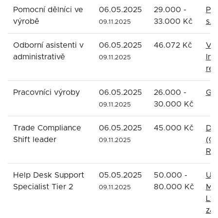
Pomocní dělníci ve
06.05.2025
29.000 -
PR
výrobě
33.000 Kč
s.r.
09.11.2025
Odborní asistenti v
06.05.2025
46.072 Kč
Vel
administrativě
Ind
09.11.2025
rep
Pracovníci výroby
06.05.2025
26.000 -
GAT
30.000 Kč
09.11.2025
Trade Compliance
06.05.2025
45.000 Kč
DH
Shift leader
(C
09.11.2025
Rep
Help Desk Support
05.05.2025
50.000 -
Up
Specialist Tier 2
80.000 Kč
Ma
09.11.2025
Ltd
zá