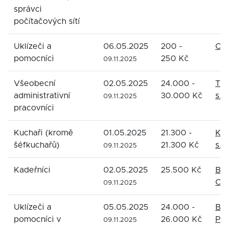
správci
počítačových sítí
Uklízeči a
06.05.2025
200 -
Ond
pomocníci
250 Kč
09.11.2025
Všeobecní
02.05.2025
24.000 -
Tra
administrativní
30.000 Kč
s.r.
09.11.2025
pracovníci
Kuchaři (kromě
01.05.2025
21.300 -
Ko
šéfkuchařů)
21.300 Kč
s.r.
09.11.2025
Kadeřníci
02.05.2025
25.500 Kč
Be
Cow
09.11.2025
Uklízeči a
05.05.2025
24.000 -
Bo
pomocníci v
26.000 Kč
Pro
09.11.2025