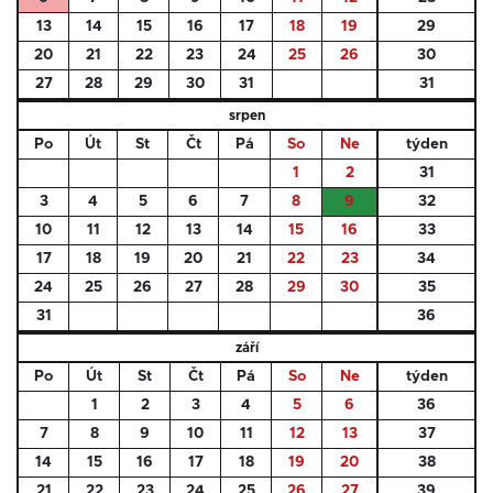
13
14
15
16
17
18
19
29
20
21
22
23
24
25
26
30
27
28
29
30
31
31
srpen
Po
Út
St
Čt
Pá
So
Ne
týden
1
2
31
3
4
5
6
7
8
9
32
10
11
12
13
14
15
16
33
17
18
19
20
21
22
23
34
24
25
26
27
28
29
30
35
31
36
září
Po
Út
St
Čt
Pá
So
Ne
týden
1
2
3
4
5
6
36
7
8
9
10
11
12
13
37
14
15
16
17
18
19
20
38
21
22
23
24
25
26
27
39