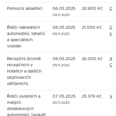
Pomocní skladníci
06.05.2025
20.800 Kč
OKI
09.11.2025
Řidiči nákladních
06.05.2025
21.000 Kč
OLI
automobilů, tahačů
s.r.
09.11.2025
a speciálních
vozidel
Recepční (kromě
06.05.2025
26.000 Kč
Ax
recepčních v
Con
09.11.2025
hotelích a dalších
ubytovacích
zařízeních)
Řidiči osobních a
07.05.2025
25.376 Kč
Vel
malých
09.11.2025
dodávkových
automobilů, taxikáři