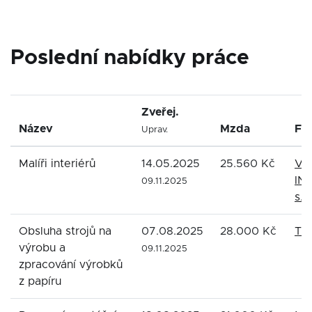
Poslední nabídky práce
Zveřej.
Název
Mzda
Fi
Uprav.
Malíři interiérů
14.05.2025
25.560 Kč
VA
IN
09.11.2025
s.r.
Obsluha strojů na
07.08.2025
28.000 Kč
Tri
výrobu a
09.11.2025
zpracování výrobků
z papíru