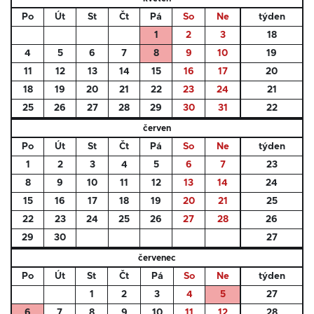
Po
Út
St
Čt
Pá
So
Ne
týden
1
2
3
18
4
5
6
7
8
9
10
19
11
12
13
14
15
16
17
20
18
19
20
21
22
23
24
21
25
26
27
28
29
30
31
22
červen
Po
Út
St
Čt
Pá
So
Ne
týden
1
2
3
4
5
6
7
23
8
9
10
11
12
13
14
24
15
16
17
18
19
20
21
25
22
23
24
25
26
27
28
26
29
30
27
červenec
Po
Út
St
Čt
Pá
So
Ne
týden
1
2
3
4
5
27
6
7
8
9
10
11
12
28