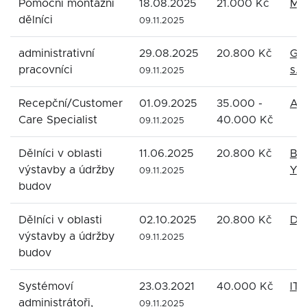
Pomocní montážní
18.08.2025
21.000 Kč
Man
dělníci
09.11.2025
administrativní
29.08.2025
20.800 Kč
GE
pracovníci
s.r.
09.11.2025
Recepční/Customer
01.09.2025
35.000 -
Alp
Care Specialist
40.000 Kč
09.11.2025
Dělníci v oblasti
11.06.2025
20.800 Kč
BO
výstavby a údržby
YUR
09.11.2025
budov
Dělníci v oblasti
02.10.2025
20.800 Kč
DEL
výstavby a údržby
09.11.2025
budov
Systémoví
23.03.2021
40.000 Kč
ITM
administrátoři,
09.11.2025