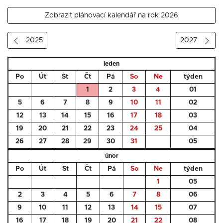
Zobrazit plánovací kalendář na rok 2026
2025
2027
leden
Po
Út
St
Čt
Pá
So
Ne
týden
1
2
3
4
01
5
6
7
8
9
10
11
02
12
13
14
15
16
17
18
03
19
20
21
22
23
24
25
04
26
27
28
29
30
31
05
únor
Po
Út
St
Čt
Pá
So
Ne
týden
1
05
2
3
4
5
6
7
8
06
9
10
11
12
13
14
15
07
16
17
18
19
20
21
22
08